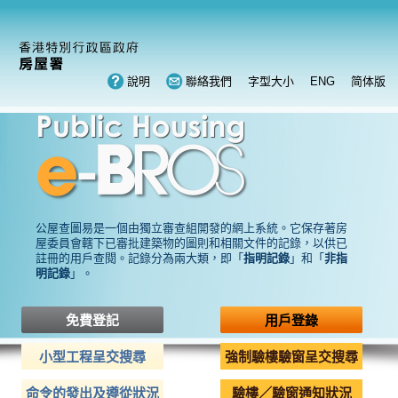
說明
聯絡我們
字型大小
ENG
简体版
公屋查圖易是一個由獨立審查組開發的網上系統。它保存著房
屋委員會轄下已審批建築物的圖則和相關文件的記錄，以供已
註冊的用戶查閱。記錄分為兩大類，即「
指明記錄
」和「
非指
明記錄
」。
免費登記
用戶登錄
小型工程呈交搜尋
強制驗樓驗窗呈交搜尋
命令的發出及遵從狀況
驗樓／驗窗通知狀況